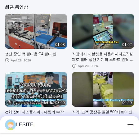
최근 동영상
01:08
01:02
생산 중인 백 필터용 G4 필터 면
직장에서 태블릿을 사용하시나요? 실
제로 필터 생산 기계의 스마트 원격 제
April 28, 2026
어
April 20, 2026
03:00
00:59
전체 장비 디스플레이，대량의 수작
직격! 고객 공장은 일일 500세트의 안
업을 줄입니다!
정적인 생산량을 기록했습니다.
LESITE
April 13, 2026
April 07, 2026
다른 비디오