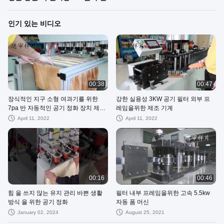
인기 있는 비디오
00:38
00:47
장식적인 지구 소형 여과기를 위한
강한 실용성 3KW 공기 필터 외부 프
7pa 반 자동적인 공기 정화 장치 제조
레임을위한 제조 기계
기계
April 11, 2022
April 11, 2022
00:16
00:46
힘 을 쓰지 않는 유지 관리 바쁜 생활
필터 내부 프레임을위한 고속 5.5kw
방식 을 위한 공기 정화
자동 폼 머신
January 02, 2024
August 25, 2021