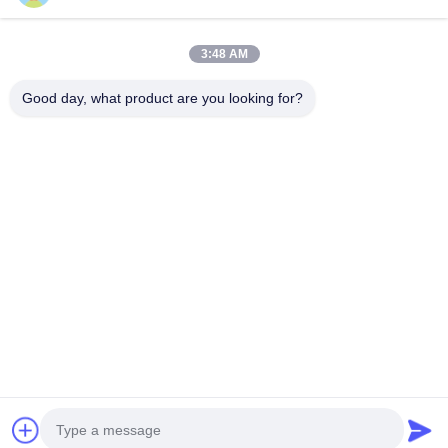
3:48 AM
유한회사는 국제 산업 제조 중심지인 동광시 차산 타운에 위치
하고 있습니다. 연구 개발, 생산, 판매,및 가공. LESITE는 15 년
Good day, what product are you looking for?
동안 공기 필터에 특화되어 있으며 공기 필터 및 그 액세서리를
처리하기위한 종합 솔루션을 제공합니다.그리고 효율적인 필
터 생산. LESITE 는 공기 필터 의 독립적 인 연구 및 개발, 생산
및 판매 에 종사 한 최초의 기업 중 하나입니다.LESITE 메카니
컬은 LESITE의 자회사이며 국내외적으로 공기 필터 ...
더 많
은 것을 배우십시오
Send Inquiry
지금 얘기해
Desktop Site
홈
사이트맵
사이트맵
개인정보 보호 정책
품질
공기 정화 필터 성형기
중국 공장.Copyright © 2026 Dongguan
city Lesite electromechanical equipment Co., LTD. All Rights
Reserved.