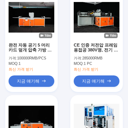
완전 자동 공기 5 머리
CE 인증 저전압 프레임
카드 덮개 압축 가방 필
용접공 380V명, 전기 용
터 기계
접기
가격:
100000RMB/PCS
가격:
285000RMB
MOQ:
1
MOQ:
1 PC
최신 가격 받기
최신 가격 받기
지금 얘기해
지금 얘기해