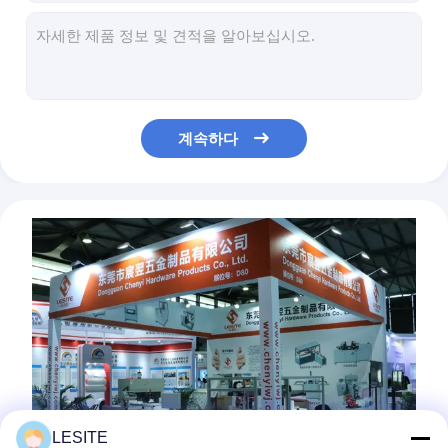
Hepa 백 필터
대용량 백 필터를 위한 6A 초음파 재봉 비 우븐 기계 실링
2500W 강한 실용성 초음파 꿰매는 기계 표준식
필터가방을 위한고 정밀도 1.5KW 초음파 비 우븐 기계 실링
포켓 필터를 용접하기 위한 2.5KW 초음파 스티칭머신을 희게 하세요
전산화된 속도 필터 가방 초음파 스티칭머신을 빨리 운영합니다
계속하다
작동하도록 쉬운 1500W 비 포대 초음파 스티칭머신
조정할 수 있는 산업적 초음파 가정용 재봉기, 쉬운 재봉틀
기계 수동 급지를 밀봉하는 단일 모터 6A 초음파 비 포대
220V 필터 알루미늄 프로파일 외부 프레임 코너 암호 플러그 접속식 자동 절단기
ISO9000 6A 초음파 스티칭머신, 가방 재봉틀
LESITE