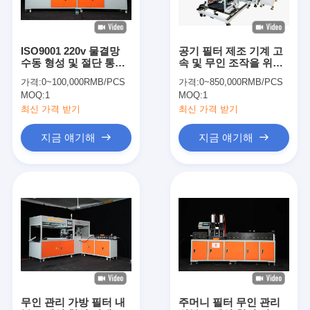
ISO9001 220v 물결망
공기 필터 제조 기계 고
수동 형성 및 절단 통합
속 및 무인 조작을 위해
기계
Omron 제어 시스템과
가격:
0~100,000RMB/PCS
가격:
0~850,000RMB/PCS
함께 완전 자동 조립 라
MOQ:
1
MOQ:
1
인
최신 가격 받기
최신 가격 받기
지금 얘기해
지금 얘기해
집
제품
비디오
무인 관리 가방 필터 내
주머니 필터 무인 관리