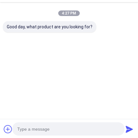
워크샵 코너
4:27 PM
Good day, what product are you looking for?
Desktop Site
홈
사이트맵
사이트맵
개인정보 보호 정책
품질
공기 정화 필터 성형기
중국 공장.Copyright © 2026 Dongguan
city Lesite electromechanical equipment Co., LTD. All Rights
Reserved.