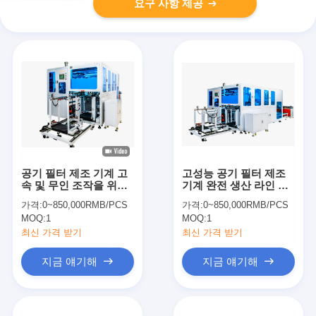
요구 사항 제공
공기 필터 제조 기계 고
고성능 공기 필터 제조
속 및 무인 조작을 위해
기계 완전 생산 라인 솔
Omron 제어 시스템과
루션
가격:
0~850,000RMB/PCS
가격:
0~850,000RMB/PCS
함께 완전 자동 조립 라
MOQ:
1
MOQ:
1
인
최신 가격 받기
최신 가격 받기
지금 얘기해
지금 얘기해