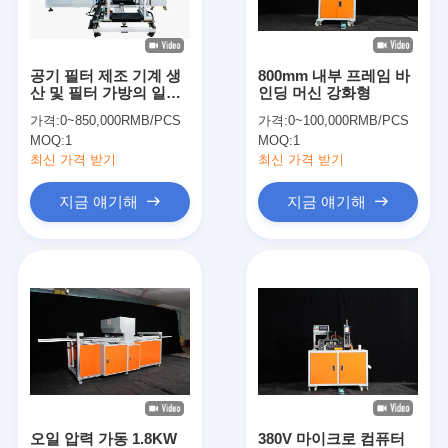
우리 에 관한 것
공장 투어
공기 필터 제조 기계 생
800mm 내부 프레임 바
산 및 필터 가방의 일관
인딩 머신 강화형
품질 관리
성 위해 자동 배그 및 리
가격:
0~850,000RMB/PCS
가격:
0~100,000RMB/PCS
베팅 솔루션을 제공합니
MOQ:
1
MOQ:
1
다
저희와 연락
최신 가격 받기
최신 가격 받기
뉴스
지금 얘기해
지금 얘기해
지금 얘기해
공기 정화 필터 성형기
공기 정화 필터 제조기
포켓 필터 성형기
오일 압력 가동 1.8KW
380V 마이크로 컴퓨터