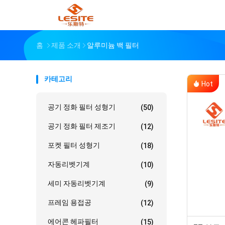
홈
제품 소개
알루미늄 백 필터
카테고리
Hot
공기 정화 필터 성형기
(50)
공기 정화 필터 제조기
(12)
포켓 필터 성형기
(18)
자동리벳기계
(10)
세미 자동리벳기계
(9)
프레임 용접공
(12)
에어콘 헤파필터
(15)