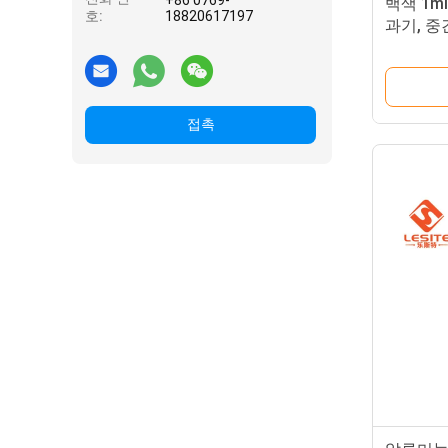
+86 0769-
백색 1m
호:
18820617197
과기, 중
접촉