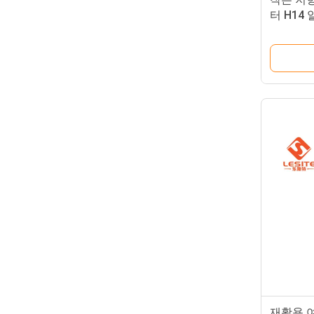
터 H14
기 정화 
재활용 여