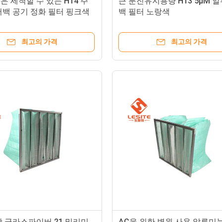
 세척할 수 있는 H14 주
큰 분진유지용량 H13 5μM 
어백 공기 정화 필터 핑크색
백 필터 노랑색
용했습니다
최고의 가격
최고의 가격
항 글라스파이버 21 밀리미
AC을 위한 병원 사용 알루미