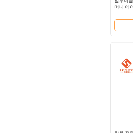
알루미늄은
머니 에
을 재활
작은 저