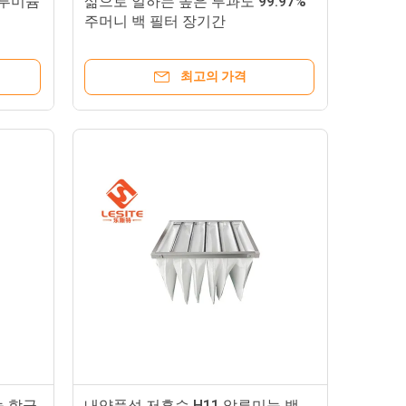
알루미늄
삶으로 일하는 높은 투과도 99.97%
주머니 백 필터 장기간
최고의 가격
늄 합금
내약품성 저흡습 H11 알루미늄 백