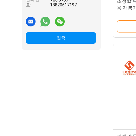
+86 0769-
조정할 
호:
18820617197
용 재봉기
접촉