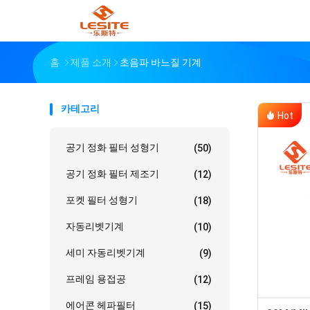
홈
제품 소개
초음파 바느질 기계
카테고리
Hot
공기 정화 필터 성형기
(50)
공기 정화 필터 제조기
(12)
포켓 필터 성형기
(18)
자동리벳기계
(10)
세미 자동리벳기계
(9)
프레임 용접공
(12)
에어콘 헤파필터
(15)