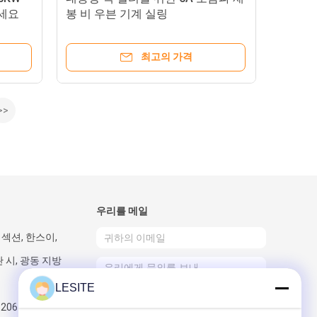
세요
봉 비 우븐 기계 실링
최고의 가격
>>
우리를 메일
섹션, 한스이,
 시, 광동 지방
LESITE
820617197