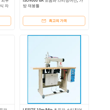
 외부
ISO9000 6A 초음파 스티칭머신, 가
식 자
방 재봉틀
최고의 가격
초음파
LESITE 10m/Min 초음파 스티칭머