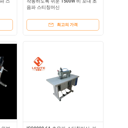
파 스
작동하도록 쉬운 1500W 비 포대 초
음파 스티칭머신
최고의 가격