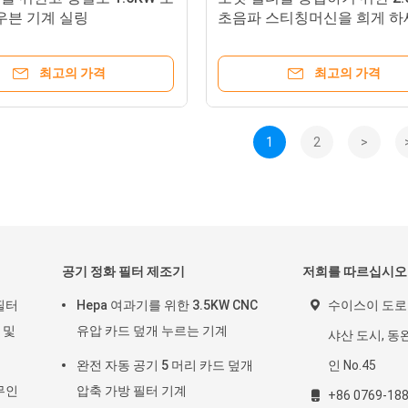
우븐 기계 실링
초음파 스티칭머신을 희게 하
최고의 가격
최고의 가격
1
2
>
공기 정화 필터 제조기
저희를 따르십시오
필터
Hepa 여과기를 위한 3.5KW CNC
수이스이 도로 
 및
유압 카드 덮개 누르는 기계
샤산 도시, 동완
완전 자동 공기 5 머리 카드 덮개
인 No.45
무인
압축 가방 필터 기계
+86 0769-18