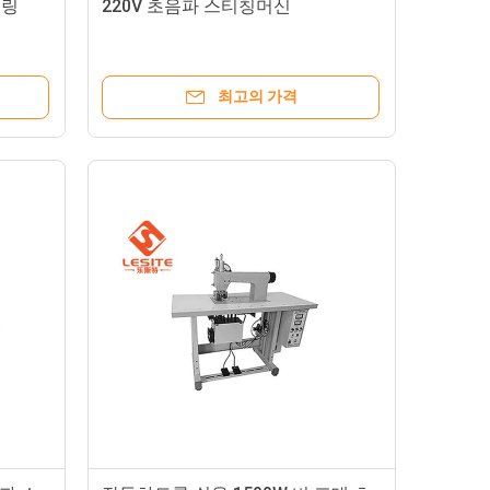
실링
220V 초음파 스티칭머신
최고의 가격