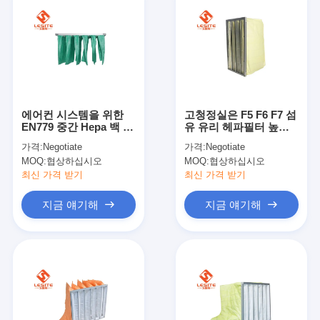
에어컨 시스템을 위한
고청정실은 F5 F6 F7 섬
EN779 중간 Hepa 백 필
유 유리 헤파필터 높은
터
여과 효능을 사용합니다
가격:
Negotiate
가격:
Negotiate
MOQ:
협상하십시오
MOQ:
협상하십시오
최신 가격 받기
최신 가격 받기
지금 얘기해
지금 얘기해
집
제품
비디오