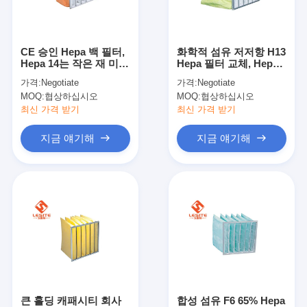
우리 에 관한 것
공장 투어
CE 승인 Hepa 백 필터,
화학적 섬유 저저항 H13
Hepa 14는 작은 재 미립
Hepa 필터 교체, Hepa
품질 관리
자를 위해 여과합니다
매채 필터
가격:
Negotiate
가격:
Negotiate
MOQ:
협상하십시오
MOQ:
협상하십시오
저희와 연락
최신 가격 받기
최신 가격 받기
뉴스
지금 얘기해
지금 얘기해
지금 얘기해
공기 정화 필터 성형기
공기 정화 필터 제조기
포켓 필터 성형기
큰 홀딩 캐패시티 회사
합성 섬유 F6 65% Hepa