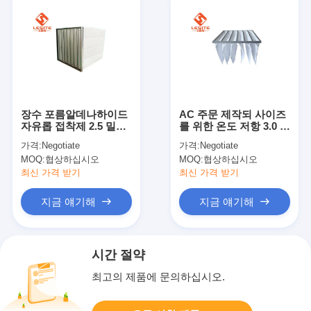
장수 포름알데나하이드
AC 주문 제작되 사이즈
자유롭 접착제 2.5 밀리
를 위한 온도 저항 3.0 밀
미터 Hepa 백 필터 항발
리미터 H13 헤파필터
가격:
Negotiate
가격:
Negotiate
화성
MOQ:
협상하십시오
MOQ:
협상하십시오
최신 가격 받기
최신 가격 받기
지금 얘기해
지금 얘기해
시간 절약
최고의 제품에 문의하십시오.