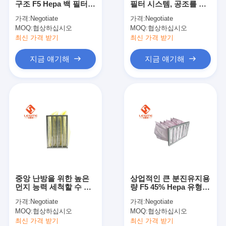
구조 F5 Hepa 백 필터
필터 시스템, 공조를 위
자동리벳기계
큰 공기 흐름
한 Hepa 공기 정화 필터
가격:
Negotiate
가격:
Negotiate
MOQ:
세미 자동리벳기계
협상하십시오
MOQ:
협상하십시오
최신 가격 받기
최신 가격 받기
프레임 용접공
지금 얘기해
지금 얘기해
에어콘 헤파필터
공기 정화기 여과기
알루미늄 백 필터
먼지 주머니 여과기
종이 접기 구부림 기계
중앙 난방을 위한 높은
상업적인 큰 분진유지용
초음파 바느질 기계
먼지 능력 세척할 수 있
량 F5 45% Hepa 유형
는 Hepa 백 필터
필터
가격:
Negotiate
가격:
Negotiate
공기 필터 프레임 만드는 기계
MOQ:
협상하십시오
MOQ:
협상하십시오
최신 가격 받기
최신 가격 받기