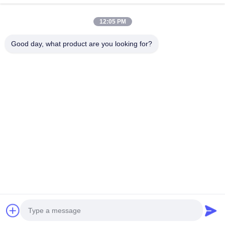
우리의 카테고리
12:05 PM
Good day, what product are you looking for?
공기 정화 필터 성형기
공기 정화 필터 제조기
포켓 필터 성형
Desktop Site
홈
사이트맵
사이트맵
개인정보 보호 정책
품질
공기 정화 필터 성형기
중국 공장.Copyright © 2026 Dongguan
city Lesite electromechanical equipment Co., LTD. All Rights
Reserved.