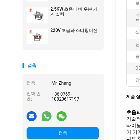
보
2.5KW 초음파 비 우븐 기
계 실링
기
트
220V 초음파 스티칭머신
색
원
중
접촉
O
강
접촉:
Mr. Zhang
전화 번
+86 0769-
제품 
호:
18820617197
초음파
기술적
타이핑
이 기
접촉
니트 