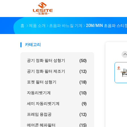
홈
제품 소개
초음파 바느질 기계
20M/MIN 초음파 스
카테고리
공기 정화 필터 성형기
(50)
공기 정화 필터 제조기
(12)
포켓 필터 성형기
(18)
자동리벳기계
(10)
세미 자동리벳기계
(9)
프레임 용접공
(12)
에어콘 헤파필터
(15)