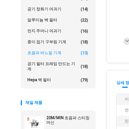
공기 정화기 여과기
(14)
알루미늄 백 필터
(22)
먼지 주머니 여과기
(16)
종이 접기 구부림 기계
(18)
초음파 바느질 기계
(13)
공기 필터 프레임 만드는 기
(18)
계
Hepa 백 필터
(79)
상세 
이
제일 제품
전
20M/MIN 초음파 스티칭
진
머신