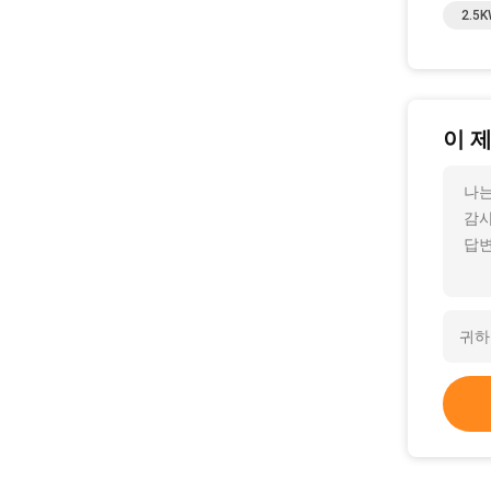
2.5
이 
나는
감사
답변