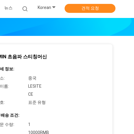
Korean
뉴스
견적 요청
/MIN 초음파 스티칭머신
세 정보:
소:
중국
이름:
LESITE
CE
호:
표준 유형
 배송 조건:
문 수량:
1
10000RMB