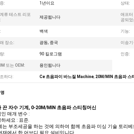
증:
1년이요
상태:
계류 테스트 리포
애프터
제공됩니다
:
공되었
:
백색
기능:
래 장소:
광동, 중국
이송기
량:
90 킬로그램
인증:
DM 또는 OEM:
용인됩니다
조하다:
Ce 초음파이 바느질 Machine
,
20M/MIN 초음파 
설명
 끈 자수 기계, 0-20M/MIN 초음파 스티칭머신
인 매개 변수 :
하세요 : 표준.
계는 부조세공을 하는 것에 의하여 함께 초음파 미싱 기술 토리베
현재에서 한 어브디 필요 설비입니다.