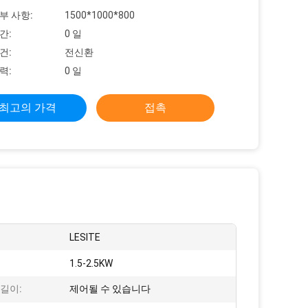
부 사항:
1500*1000*800
간:
0 일
건:
전신환
력:
0 일
최고의 가격
접촉
:
LESITE
1.5-2.5KW
길이:
제어될 수 있습니다