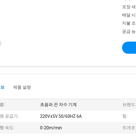
포장 세
배달 시
지불 조
공급 능
정보
제품 설명
름:
초음파 끈 자수 기계
브랜드
원 공급기:
힘:
220V±5V 50/60HZ 6A
행 속도:
뜨개코 
0-20m/min