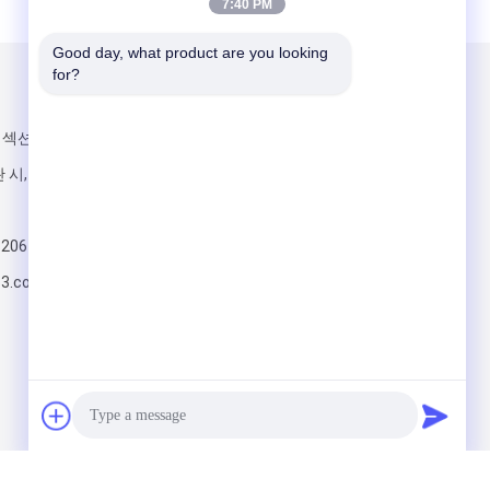
7:40 PM
Good day, what product are you looking 
for?
우리를 메일
섹션, 한스이,
 시, 광동 지방
820617197
63.com
보내십시오
 Co., LTD. All Rights Reserved.