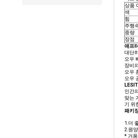
상품 
색
힘
주행
중량
장점
애프터
대단히
오우 빠
장비의
오우 
오우 
LESI
인간의
맞는 
기 위
패키징
1.더
2.원
* 거