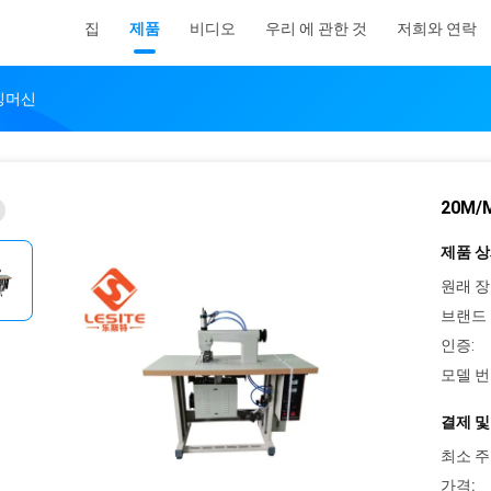
집
제품
비디오
우리 에 관한 것
저희와 연락
티칭머신
20M
제품 상
원래 장
브랜드 
인증:
모델 번
결제 및
최소 주
가격: