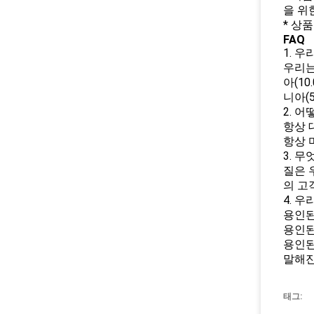
을 위
* 상
FAQ
1. 
우리는
아(10
니아(5
2. 
항상 
항상 
3. 
질은 
의 고
4. 
용인된 
용인된 
용인된 
말해진
태그: