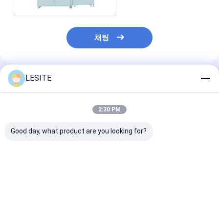
자동리벳기계
세미 자동리벳기계
채팅
프레임 용접공
에어콘 헤파필터
LESITE
추천된 제품
공기 정화기 여과기
2:30 PM
알루미늄 백 필터
Good day, what product are you looking for?
먼지 주머니 여과기
종이 접기 구부림 기계
CE 인증 저전압 프레임
고속도 280 밀리미터
전자동 제어 프
초음파 바느질 기계
용접공 380V명, 전기
금속 프레임 용접공, 필
용접기 LESITE 
용접기
터를 위한 냉간 압접 기
리미터를 금식
계
공기 필터 프레임 만드는 기계
최고의 가격
최고의 가격
최고의 