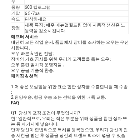
수
중량
600 킬로그램
기압
6.5-7pa
속도
단식하세요
제품 특징 : 매우 매뉴얼월드링 없이 자동적 생산은 노
장점
동력을 감소시킵니다.
애프터 서비스
대단히 모든 작업 순서, 품질에서 장비를 조사하는 오우는 우선
시합니다 ;
오우 빠른 & 안전 전달 ;
장비의 기초 공사를 위한 우리의 고객들을 돕는 오우 ;
오우 훈련 일차적 운영자들 ;
오우 공급 기술적 환승.
패키징 & 선적
1.더 좋은 보살핌을 위한 표준 합판 상자를 수출합니달 때 수송
;
2.원양수송, 항공 수송 또는 선택을 위한 내륙 교통.
FAQ
Q1. 당신의 포장 조건이 무엇입니까?
한 : 일반적으로, 우리는 적은 부분을 위해 상품을 합판 상자 또
는 통 패키지에 넣습니다.
만약 당신이 합법적으로 특허를 등록했으면, 우리가 당신의 인
증 서한을 받은 후 상품을 당신의 브랜드 박스에 넣을 수 있습