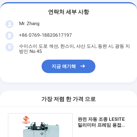
우리 에 관한 것
연락처 세부 사항
공장 투어
Mr. Zhang
품질 관리
+86 0769-18820617197
수이스이 도로 섹션, 한스이, 샤산 도시, 동완 시, 광동 지
저희와 연락
방인 No.45
뉴스
지금 얘기해
지금 얘기해
가장 저렴 한 가격 으로
공기 정화 필터 성형기
공기 정화 필터 제조기
완전 자동 조종 LESITE
밀리미터 프레임 용접공
포켓 필터 성형기
850명, 빠른 용접기