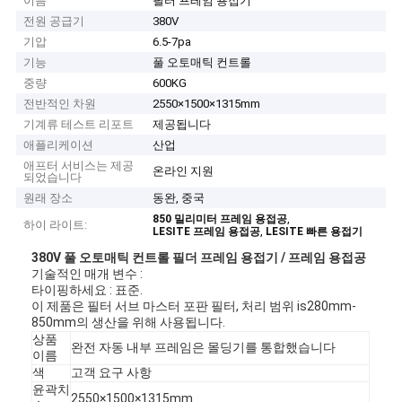
이름
필터 프레임 용접기
전원 공급기
380V
기압
6.5-7pa
기능
풀 오토매틱 컨트롤
중량
600KG
전반적인 차원
2550×1500×1315mm
기계류 테스트 리포트
제공됩니다
애플리케이션
산업
애프터 서비스는 제공
온라인 지원
되었습니다
원래 장소
동완, 중국
,
850 밀리미터 프레임 용접공
하이 라이트:
,
LESITE 프레임 용접공
LESITE 빠른 용접기
380V 풀 오토매틱 컨트롤 필더 프레임 용접기 / 프레임 용접공
기술적인 매개 변수 :
타이핑하세요 : 표준.
이 제품은 필터 서브 마스터 포판 필터, 처리 범위 is280mm-
850mm의 생산을 위해 사용됩니다.
상품
완전 자동 내부 프레임은 몰딩기를 통합했습니다
이름
색
고객 요구 사항
윤곽치
2550×1500×1315mm