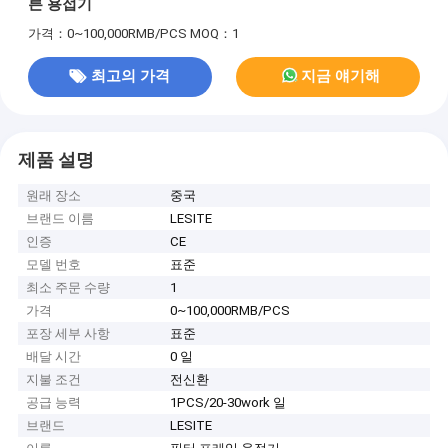
른 용접기
가격：0~100,000RMB/PCS
MOQ：1
최고의 가격
지금 얘기해
제품 설명
원래 장소
중국
브랜드 이름
LESITE
인증
CE
모델 번호
표준
최소 주문 수량
1
가격
0~100,000RMB/PCS
포장 세부 사항
표준
배달 시간
0 일
지불 조건
전신환
공급 능력
1PCS/20-30work 일
브랜드
LESITE