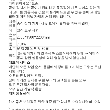
타이핑하세요 : 표준.
종이 접지기는 종이가 편리하고 효율적인 다른 높이의 접는 필
터 코어를 맞춘다는 것을 애플리에드토일 수 있는 종이 프레임
필터에 떼인터널 자재의 처리 장비입니다.
상품
종이 접기 기계 (서류 프레임 필터를 위해 특별한)
이름
색
고객 요구 사항
윤곽
2000*1500*2200mm
치수
힘
7.5KW
속도
분 당 20 높은 것 30 배
lt는 필터가방과 조수석 패스트커넥션의 두께, 용이한 작
장점
동과 강한 실용성에 의해 영향을 받지 않습니다.
애프터 서비스
대단히 모든 작업 순서, 품질에서 장비를 조사하는 오우는 우선
시합니다 ;
오우 빠른 & 안전 전달 ;
장비의 기초 공사를 위한 우리의 고객들을 돕는 오우 ;
오우 훈련 일차적 운영자들 ;
오우 공급 기술적 환승.
패키징 & 선적
1.더 좋은 보살핌을 위한 표준 합판 상자를 수출합니달 때 수송
;
2.원양수송, 항공 수송 또는 선택을 위한 내륙 교통.