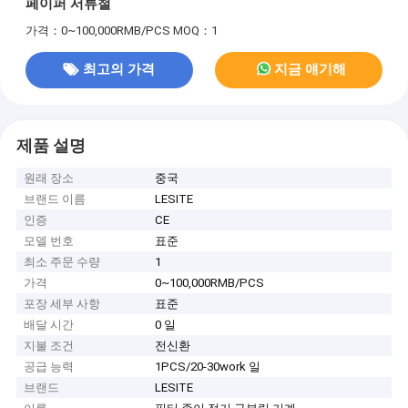
페이퍼 서류철
가격：0~100,000RMB/PCS
MOQ：1
최고의 가격
지금 얘기해
제품 설명
원래 장소
중국
브랜드 이름
LESITE
인증
CE
모델 번호
표준
최소 주문 수량
1
가격
0~100,000RMB/PCS
포장 세부 사항
표준
배달 시간
0 일
지불 조건
전신환
공급 능력
1PCS/20-30work 일
브랜드
LESITE