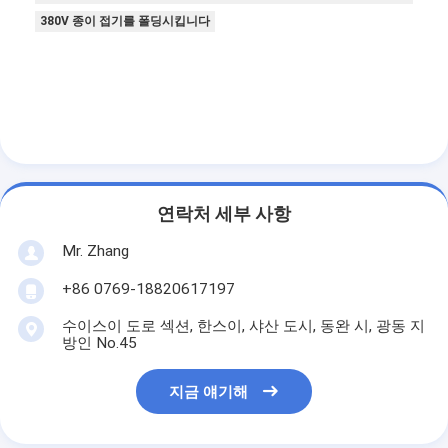
우리 에 관한 것
380V 종이 접기를 폴딩시킵니다
공장 투어
품질 관리
저희와 연락
뉴스
연락처 세부 사항
지금 얘기해
Mr. Zhang
+86 0769-18820617197
수이스이 도로 섹션, 한스이, 샤산 도시, 동완 시, 광동 지
공기 정화 필터 성형기
방인 No.45
공기 정화 필터 제조기
지금 얘기해
포켓 필터 성형기