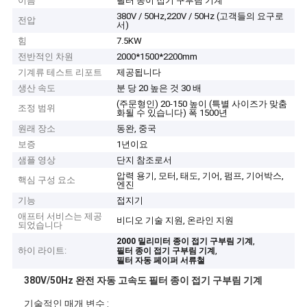
이름
필터 종이 접기 구부림 기계
380V / 50Hz,220V / 50Hz (고객들의 요구로
전압
서)
힘
7.5KW
전반적인 차원
2000*1500*2200mm
기계류 테스트 리포트
제공됩니다
생산 속도
분 당 20 높은 것 30 배
(주문형인) 20-150 높이 (특별 사이즈가 맞춤
조정 범위
화될 수 있습니다) 폭 1500년
원래 장소
동완, 중국
보증
1년이요
샘플 영상
단지 참조로서
압력 용기, 모터, 태도, 기어, 펌프, 기어박스,
핵심 구성 요소
엔진
기능
접지기
애프터 서비스는 제공
비디오 기술 지원, 온라인 지원
되었습니다
,
2000 밀리미터 종이 접기 구부림 기계
하이 라이트:
,
필터 종이 접기 구부림 기계
필터 자동 페이퍼 서류철
380V/50Hz 완전 자동 고속도 필터 종이 접기 구부림 기계
기술적인 매개 변수 :