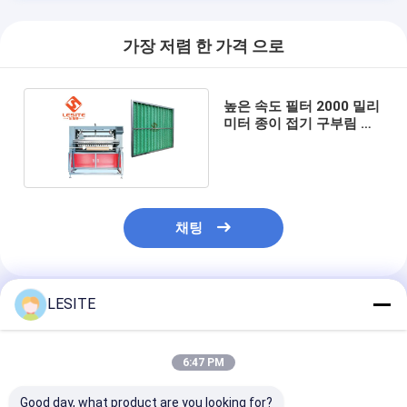
자동리벳기계
가장 저렴 한 가격 으로
세미 자동리벳기계
프레임 용접공
높은 속도 필터 2000 밀리
미터 종이 접기 구부림 기
에어콘 헤파필터
계, 자동 페이퍼 서류철
공기 정화기 여과기
알루미늄 백 필터
채팅
먼지 주머니 여과기
종이 접기 구부림 기계
LESITE
추천된 제품
초음파 바느질 기계
6:47 PM
공기 필터 프레임 만드는 기계
Good day, what product are you looking for?