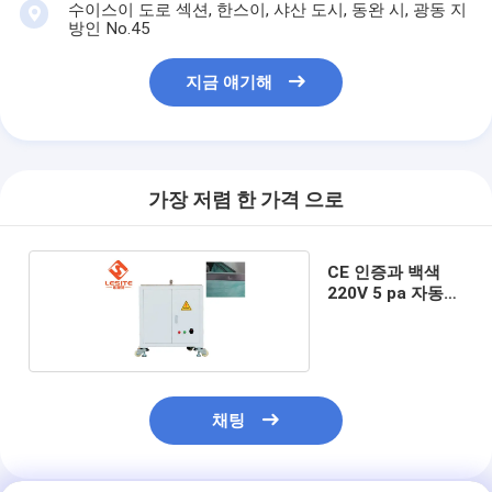
수이스이 도로 섹션, 한스이, 샤산 도시, 동완 시, 광동 지
자동리벳기계
방인 No.45
세미 자동리벳기계
지금 얘기해
프레임 용접공
에어콘 헤파필터
가장 저렴 한 가격 으로
공기 정화기 여과기
알루미늄 백 필터
CE 인증과 백색
220V 5 pa 자동리
먼지 주머니 여과기
벳기계
종이 접기 구부림 기계
초음파 바느질 기계
채팅
공기 필터 프레임 만드는 기계