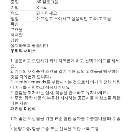
중량
50 킬로그램
기압
3-5pa
속도
단식하세요
장점
매끄럽고 우아하고 실용적인 고속, 고효율
특징
고효율.
저저항.
경량.
설치하도록 쉽습니다.
우리의 서비스
1. 방문하고 도입하기 위해 자유롭게 하고 선택 가이드를 하세
요 ;
2. 기계의 재직중인 조건을 알기 위해 집의 고객들을 방문하는
것을 자유롭게 합니다 ;
3. clients'demands를 부합시키는 것으로서 여기의 전체 세팅
데이터를 시험하고 적응시키세요 ;
4. 결함을 제거하는 설치, 작동을 안내하고 유지하세요 ;
5. 주형, 화학 제품의 부유한 지지하는 공급자들과 참조를 위한
다른 사람.
패키징 & 선적
1.더 좋은 보살핌을 위한 표준 합판 상자를 수출합니달 때 수송
;
2.원양수송, 항공 수송 또는 선택을 위한 내륙 교통.