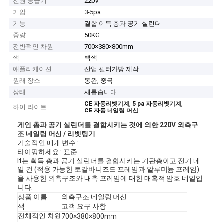
전원 공급기
220V
기압
3-5pa
기능
결합 이득 총과 공기 실린더
중량
50KG
전반적인 차원
700×380×800mm
색
백색
애플리케이션
산업 필터가방 제작
원래 장소
동완, 중국
상태
새롭습니다
,
,
CE 자동리벳기계
5 pa 자동리벳기계
하이 라이트:
CE 자동 네일링 머신
게인 총과
공기 실린더를
결합시키는 것에 의한 220V 외측구
조 네일링 머신 / 리벳팅기
기술적인 매개 변수 :
타이핑하세요 : 표준.
lt는 획득 총과
공기 실린더를
결합시키는 기관총이고 전기 네
일 건 (적용 가능한 토갈바니즈드 프레임과 알루미늄 프레임)
을 사용한 외측구조와 내측 프레임에 대한 매혹적 암호 네일입
니다.
상품 이름
외측구조 네일링 머신
색
고객 요구 사항
전체적인 차원
700×380×800mm