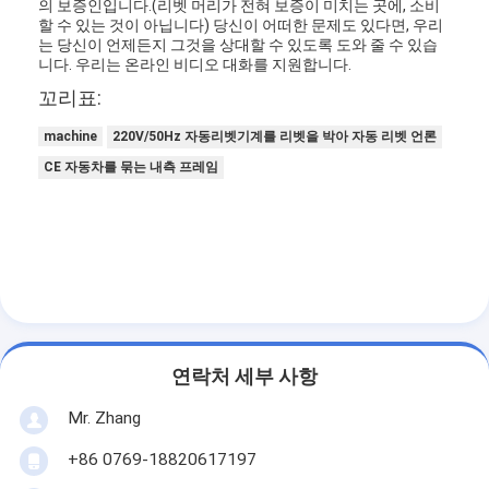
의 보증인입니다.(리벳 머리가 전혀 보증이 미치는 곳에, 소비
우리 에 관한 것
할 수 있는 것이 아닙니다) 당신이 어떠한 문제도 있다면, 우리
는 당신이 언제든지 그것을 상대할 수 있도록 도와 줄 수 있습
니다. 우리는 온라인 비디오 대화를 지원합니다.
공장 투어
꼬리표:
품질 관리
machine
220V/50Hz 자동리벳기계를 리벳을 박아 자동 리벳 언론
저희와 연락
CE 자동차를 묶는 내측 프레임
뉴스
지금 얘기해
공기 정화 필터 성형기
연락처 세부 사항
공기 정화 필터 제조기
Mr. Zhang
포켓 필터 성형기
+86 0769-18820617197