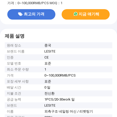
가격：0~100,000RMB/PCS
MOQ：1
최고의 가격
지금 얘기해
제품 설명
원래 장소
중국
브랜드 이름
LESITE
인증
CE
모델 번호
표준
최소 주문 수량
1
가격
0~100,000RMB/PCS
포장 세부 사항
표준
배달 시간
0 일
지불 조건
전신환
공급 능력
1PCS/20-30work 일
브랜드
LESITE
이름
외측구조 네일링 머신 / 리벳팅기