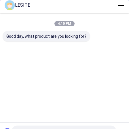
Hepa 백 필터
LESITE
추천된 제품
4:10 PM
Good day, what product are you looking for?
380v 공기 실린더로 구
작동하도록 쉬운
4.5KW 더블 엔
동되는 Pneumatic
4.5KW CE 승인 기계적
도 자동리벳기계
Rivet Press Machine,
자동차 리벳팅기
오토 리베팅 머신
최고의 가격
최고의 가격
최고의 
Desktop Site
홈
사이트맵
사이트맵
개인정보 보호 정책
품질
공기 정화 필터 성형기
중국 공장.Copyright © 2026 Dongguan
city Lesite electromechanical equipment Co., LTD. All Rights
Reserved.