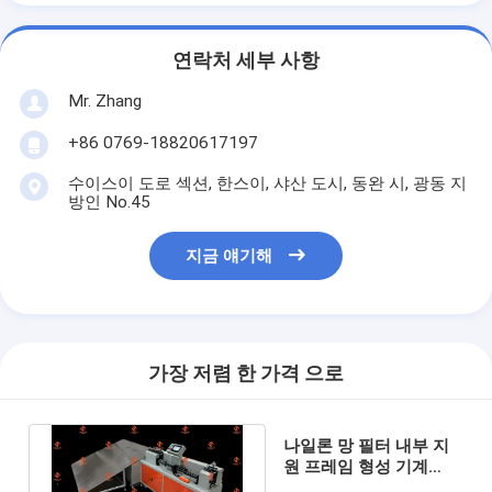
우리 에 관한 것
연락처 세부 사항
공장 투어
Mr. Zhang
품질 관리
+86 0769-18820617197
저희와 연락
수이스이 도로 섹션, 한스이, 샤산 도시, 동완 시, 광동 지
방인 No.45
뉴스
지금 얘기해
지금 얘기해
공기 정화 필터 성형기
가장 저렴 한 가격 으로
공기 정화 필터 제조기
나일론 망 필터 내부 지
포켓 필터 성형기
원 프레임 형성 기계
220V LESITE 브랜드