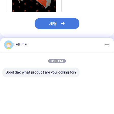
자동리벳기계
세미 자동리벳기계
채팅
프레임 용접공
에어콘 헤파필터
LESITE
추천된 제품
공기 정화기 여과기
알루미늄 백 필터
3:30 PM
먼지 주머니 여과기
Good day, what product are you looking for?
종이 접기 구부림 기계
초음파 바느질 기계
나일론 망 필터 내부 지
고 정밀 맞춤형 나일론
고효율 및 고정밀
원 프레임 형성 기계 효
메시 필터 내부 지원 프
론 Mesh 필터 내부 지
율적이고 지능적인 형성
레임 형성 기계
원 프레임 형성 
공기 필터 프레임 만드는 기계
최고의 가격
최고의 가격
최고의 