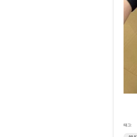
태그:
99.