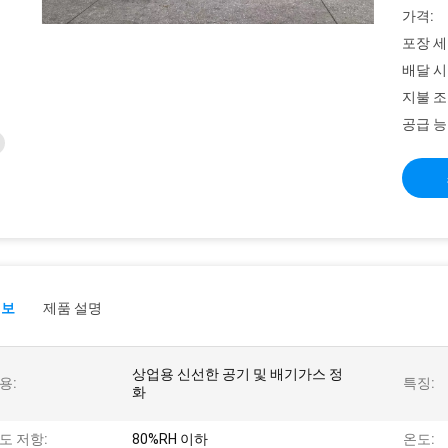
가격:
포장 세
배달 시
지불 조
공급 능
정보
제품 설명
상업용 신선한 공기 및 배기가스 정
용:
특징:
화
도 저항:
80%RH 이하
온도: