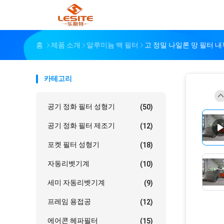
홈
제품 소개
알루미늄 백 필터
고 정밀 나일론 망 필터 
카테고리
공기 정화 필터 성형기
(50)
공기 정화 필터 제조기
(12)
포켓 필터 성형기
(18)
자동리벳기계
(10)
세미 자동리벳기계
(9)
프레임 용접공
(12)
에어콘 헤파필터
(15)