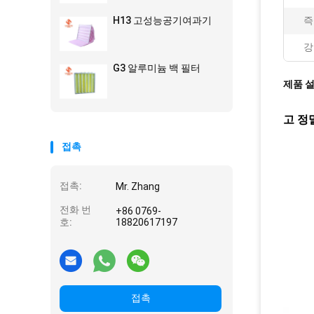
H13 고성능공기여과기
즉
강
G3 알루미늄 백 필터
제품 
고 정
접촉
접촉:
Mr. Zhang
전화 번
+86 0769-
호:
18820617197
접촉