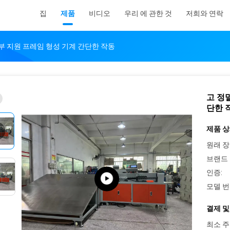
집
제품
비디오
우리 에 관한 것
저희와 연락
내부 지원 프레임 형성 기계 간단한 작동
고 정
단한 
제품 상
원래 장
브랜드 
인증:
모델 번
결제 및
최소 주