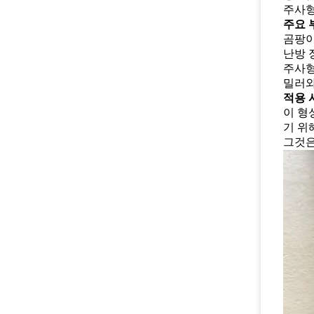
주사형
주요 
곰팡이
난방 
주사형
밀러와
적용 
이 형
기 위해
그것은