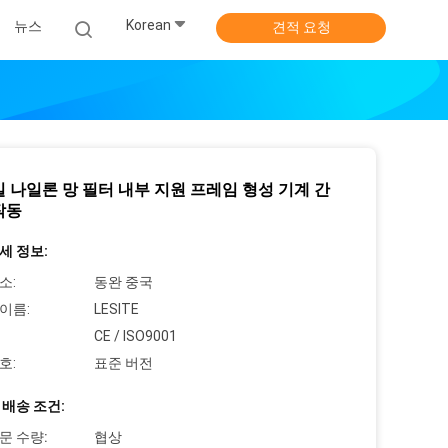
Korean
뉴스
견적 요청
밀 나일론 망 필터 내부 지원 프레임 형성 기계 간
작동
세 정보:
소:
동완 중국
이름:
LESITE
CE / ISO9001
호:
표준 버전
 배송 조건:
문 수량:
협상