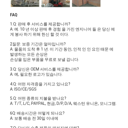
자동리벳기계
FAQ
세미 자동리벳기계
1.Q: 판매 후 서비스를 제공합니까?
프레임 용접공
A: 예. 10 년 이상 판매 후 경험 을 가진 엔지니어 들 은 당신 에
게 봉사 하기 위해 헌신 할 것 이다.
에어콘 헤파필터
2질문: 보증 기간은 얼마입니까?
A: 물품의 도착 후 1 년. 이 기간 동안, 인적 인 인 요인 때문 에
공기 정화기 여과기
발생하는 모든 손상은
손상을 입은 부품을 무료로 보낼 겁니다.
알루미늄 백 필터
3.Q: 당신은 OEM 서비스를 제공합니까?
A: 예, 필요한 로고가 있습니다.
먼지 주머니 여과기
4.Q: 어떤 자격증을 가지고 있나요?
A: ISO/CE/SGS
종이 접기 구부림 기계
5.Q: 어떤 종류의 지불을 받나요?
A: T/T, L/C, PAYPAL, 현금, D/P, D/A, 웨스턴 유니온, 모니그램.
초음파 바느질 기계
6Q: 배송시간은 어떻게 되나요?
공기 필터 프레임 만드는 기계
A: 보통 배송 전 30일 이내에