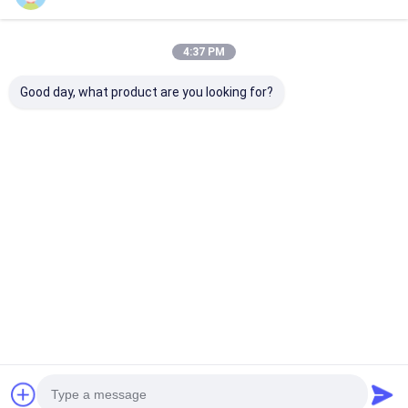
4:37 PM
Good day, what product are you looking for?
산업 공기 정화 필터 성
4.65KW 공기 필터 제조
380V 4.7KW 
형기, 220V 60HZ 필터
내부 프레임 기계 CE 인
임에 대한 무인 
가방 히트 시일 머쉬인
증
기 필터 제조 기
최고의 가격
최고의 가격
최고의 
Desktop Site
홈
사이트맵
사이트맵
개인정보 보호 정책
품질
공기 정화 필터 성형기
중국 공장.Copyright © 2026 Dongguan
city Lesite electromechanical equipment Co., LTD. All Rights
Reserved.