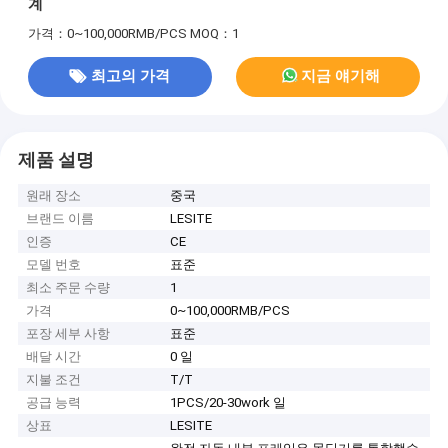
계
가격：0~100,000RMB/PCS
MOQ：1
최고의 가격
지금 얘기해
제품 설명
원래 장소
중국
브랜드 이름
LESITE
인증
CE
모델 번호
표준
최소 주문 수량
1
가격
0~100,000RMB/PCS
포장 세부 사항
표준
배달 시간
0 일
지불 조건
T/T
공급 능력
1PCS/20-30work 일
상표
LESITE