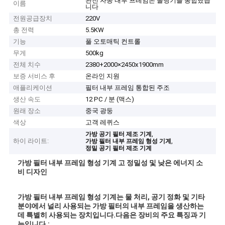
완전 자동 내부 프레임은 몰딩기를 통합했습
이름
니다
전원공급장치
220V
총 전력
5.5KW
기능
풀 오토매틱 컨트롤
무게
500kg
전체 치수
2380+2000×2450x1900mm
보증 서비스 후
온라인 지원
애플리케이션
필터 내부 프레임 통합된 주조
생산 속도
12 PC / 분 (맥스)
원래 장소
중국 광둥
색상
고객 레퀴스
,
가방 공기 필터 제조 기계
하이 라이트:
,
가방 필터 내부 프레임 형성 기계
정밀 공기 필터 제조 기계
가방 필터 내부 프레임 형성 기계 고 정밀성 및 낮은 에너지 소
비 디자인
가방 필터 내부 프레임 형성 기계는 물 처리, 공기 정화 및 기타
분야에서 널리 사용되는 가방 필터의 내부 프레임을 생산하는
데 특별히 사용되는 장치입니다.다음은 장비의 주요 특징과 기
능입니다.: