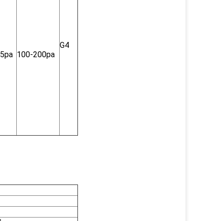
G4
45pa
100-200pa