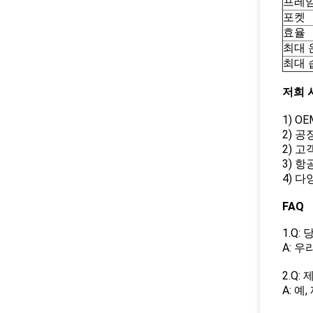
프레
포켓
효율
최대 
최대 
저희 
1) O
2) 
2) 
3) 
4) 다
FAQ
1.Q
A: 
2.Q
A: 