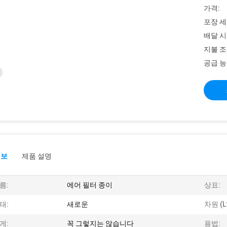
가격:
포장 세
배달 시
지불 조
공급 능
정보
제품 설명
름:
에어 필터 종이
상표:
태:
새로운
차원 (L
게:
꼭 그렇지는 않습니다
용법: