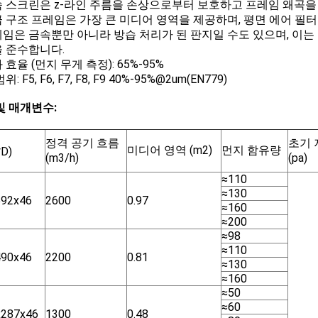
금속 스크린은 z-라인 주름을 손상으로부터 보호하고 프레임 왜곡을
등급 구조 프레임은 가장 큰 미디어 영역을 제공하며, 평면 에어 필
프레임은 금속뿐만 아니라 방습 처리가 된 판지일 수도 있으며, 이는
 준수합니다.
과 효율 (먼지 무게 측정): 65%-95%
: F5, F6, F7, F8, F9 40%-95%@2um(EN779)
및 매개변수:
정격 공기 흐름
초기 
미디어 영역 (m2)
먼지 함유량
D)
(m3/h)
(pa)
≈110
≈130
592x46
2600
0.97
≈160
≈200
≈98
≈110
490x46
2200
0.81
≈130
≈160
≈50
≈60
x287x46
1300
0.48