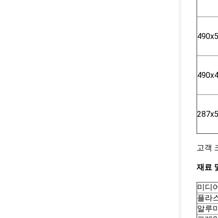
490x
490x
287x
고객 
재료 
미디
플라
알루