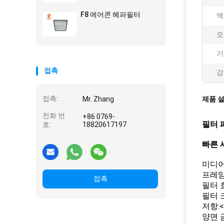
F8 에어콘 헤파필터
액
모
기
접촉
강
접촉:
Mr. Zhang
제품 
전화 번
+86 0769-
필터 
호:
18820617197
빠른 
미디어
프레임
접촉
필터 효율
필터 크
저항:<
양면 