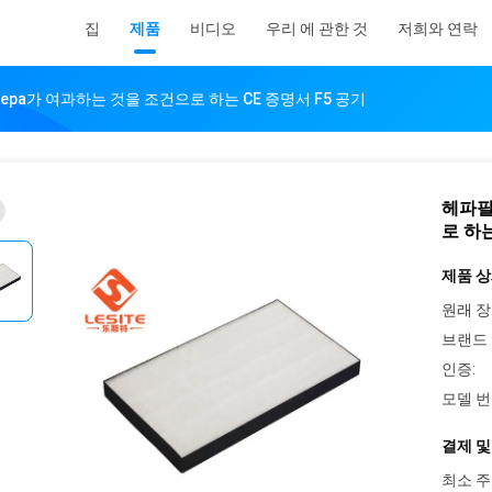
집
제품
비디오
우리 에 관한 것
저희와 연락
epa가 여과하는 것을 조건으로 하는 CE 증명서 F5 공기
헤파필
로 하는
제품 상
원래 장
브랜드 
인증:
모델 번
결제 및
최소 주