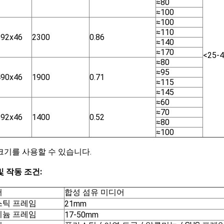
≈80
≈100
≈100
≈110
592x46
2300
0.86
≈140
≈170
<25-
≈80
≈95
490x46
1900
0.71
≈115
≈145
≈60
≈70
592x46
1400
0.52
≈80
≈100
크기를 사용할 수 있습니다.
및 작동 조건:
어
합성 섬유 미디어
스틱 프레임
21mm
미늄 프레임
17-50mm