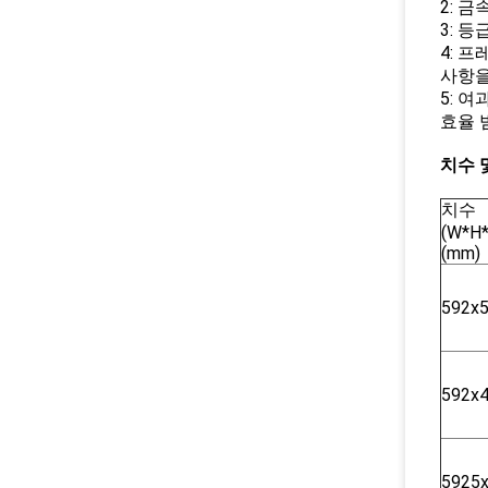
2: 
3: 
4: 
사항을
5: 여
효율 범위
치수 
치수
(W*H*
(mm)
592x
592x
5925