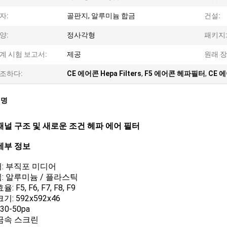
자:
골판지, 알루미늄 합금
건설:
양:
정사각형
패키지
계 시험 보고서:
제공
원래 장
조하다:
CE 에어콘 Hepa Filters
,
F5 에어콘 헤파필터
,
CE 
설명
패널 구조 및 새로운 조건 헤파 에어 필터
세부 정보
: 부직포 미디어
: 알루미늄 / 플라스틱
: F5, F6, F7, F8, F9
기: 592x592x46
30-50pa
금속 스크린