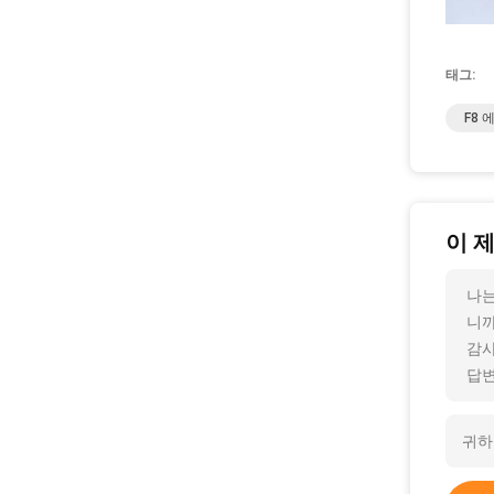
태그:
F8
이 
나는
니까
감사
답변