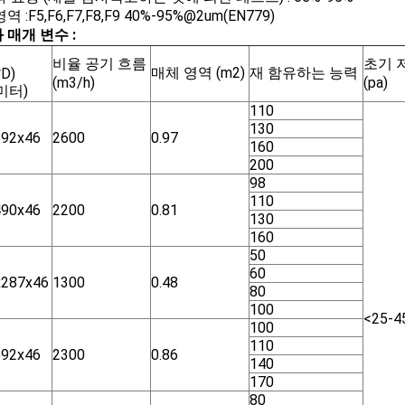
 :F5,F6,F7,F8,F9 40%-95%@2um(EN779)
 매개 변수 :
비율 공기 흐름
초기 
매체 영역 (m2)
재 함유하는 능력
D)
(m3/h)
(pa)
미터)
110
130
592x46
2600
0.97
160
200
98
110
490x46
2200
0.81
130
160
50
60
x287x46
1300
0.48
80
100
<25-4
100
110
592x46
2300
0.86
140
170
80