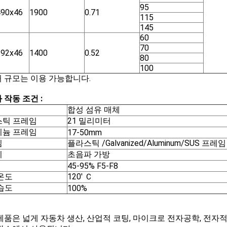
95
490x46
1900
0.71
115
145
60
70
592x46
1400
0.52
80
100
 규모는 이용 가능합니다.
 작동 조건 :
합성 섬유 매체
스틱 프레임
21 밀리미터
미늄 프레임
17-50mm
임
플라스틱 /Galvanized/Aluminum/SUS 프레임
니
초음파 가방
45-95% F5-F8
온도
120' Ｃ
습도
100%
제품은 넓게 자동차 생산, 산업적 코팅, 마이크로 전자공학, 전자적인