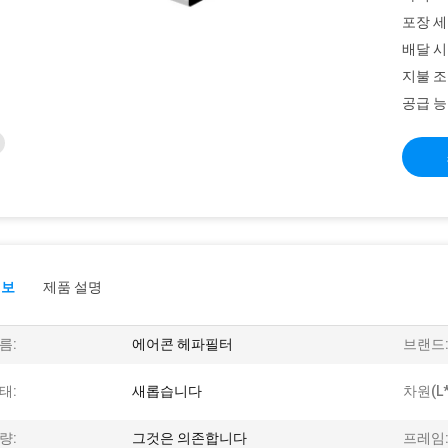
포장 세
배달 시
지불 조
공급 능
정보
제품 설명
름:
에어콘 헤파필터
브랜드
태:
새롭습니다
차원(L*
량:
그것은 의존합니다
프레임