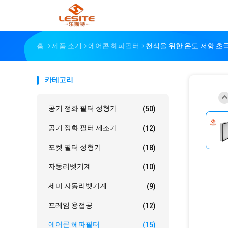
홈
제품 소개
에어콘 헤파필터
천식을 위한 온도 저항 초
카테고리
공기 정화 필터 성형기
(50)
공기 정화 필터 제조기
(12)
포켓 필터 성형기
(18)
자동리벳기계
(10)
세미 자동리벳기계
(9)
프레임 용접공
(12)
에어콘 헤파필터
(15)