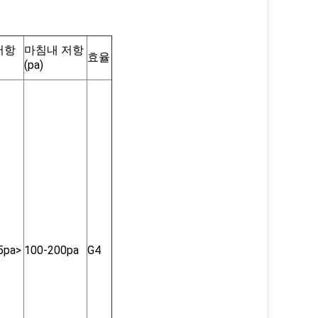
저항
마침내 저항
효율
(pa)
5pa>
100-200pa
G4