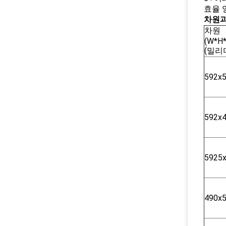
효율 영역
차원과
차원
(W*H*
(밀리
592x
592x
5925
490x