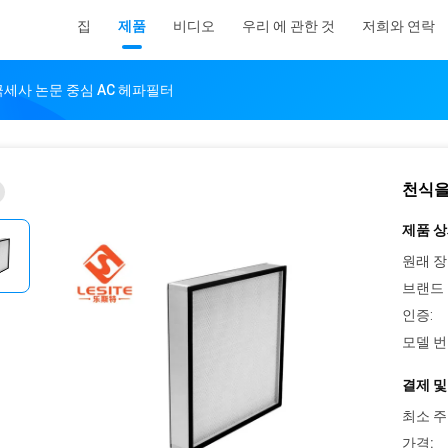
집
제품
비디오
우리 에 관한 것
저희와 연락
극세사 논문 중심 AC 헤파필터
천식을
제품 상
원래 장
브랜드 
인증:
모델 번
결제 및
최소 주
가격: