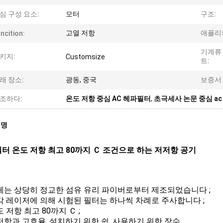
심 구성 요소:
모터
구조:
고열 저항
애플리
ncition:
기계류
키지:
Customsize
트:
래 장소:
광동, 중국
보증서 
조하다:
온도 저항 중심 AC 헤파필터
,
초극세사 논문 중심 a
설명
터 온도 저항 최고 80까지 Ｃ 조건으로 하는 저저항 공기
체는 상당히 정교한 섬유 유리 파이버로부터 제조되었습니다 ;
각 레이저에 의해 시험된 필터는 하나씩 차례로 주사합니다 ;
 저항 최고 80까지 Ｃ ;
저항과 고효율, 설치하기 위한 쉽, 사용하기 위한 장수.