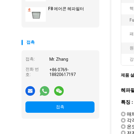
핵
F8 에어콘 헤파필터
Fu
패
접촉
원
접촉:
Mr. Zhang
강
전화 번
+86 0769-
호:
18820617197
제품 
헤파필
특징 :
접촉
◎ 매
◎ 각
◎ 온도
◎ 저