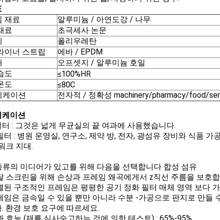
표
 재료
알루미늄 / 아연도강 / 나무
재료
초극세사 논문
제
폴리우레탄
라이너 스트립
에바 / EPDM
대
오프셋지 / 알루미늄 호일
습도
≤100%HR
온도
≤80C
리케이션
전자적 / 정확성 machinery/pharmacy/food/sem
리케이션
터 : 그것은 넓게 무균실의 끝 여과에 사용했습니다.
필터 : 병원 운영실, 연구소, 제약 방, 전자, 광섬유 장비와 식품 
 워크 지대.
 3 종류의 미디어가 있고를 위해 다음을 선택합니다 합성 섬유
 메탈 스크린을 위해 손상과 프레임 왜곡에게서 z직선 주름을 보호
 분별된 구조적인 프레임은 평평한 공기 정화 필터 매체 영역 보다 
 프레임은 금속일 수 있을 뿐만 아니라 수분 -가공으로 판지로 만들
. 환경 보호 요구에 따르세요.
여과 효능 (재를 심사숙고하는 것에 의한 테스트) : 65%-95%