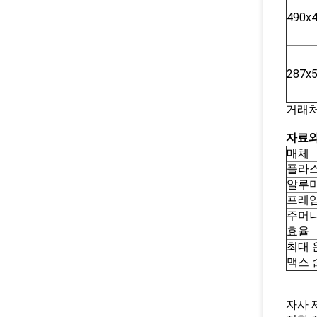
490x
287x
거래처
자료와
매체
플라
알루
프레
주머
효율
최대 
맥스 
자사 