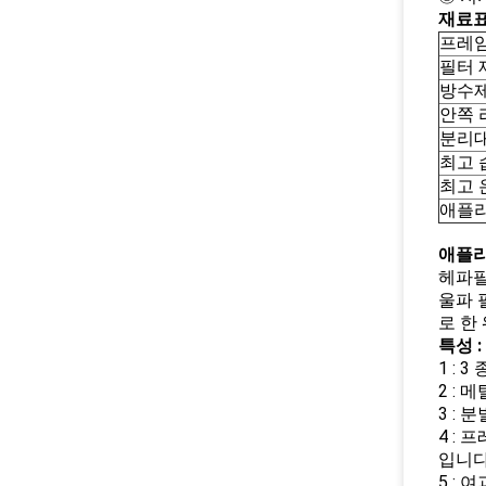
재료
프레임
필터 
방수
안쪽 
분리
최고 
최고 
애플
애플
헤파필
울파 
로 한
특성 :
1 :
2 :
3 :
4 :
입니다
5 : 