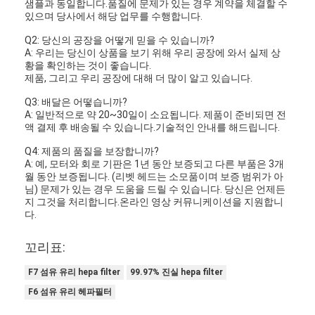
샘플과 동일합니다.품질에 문제가 있는 경우 계약을 체결할 수
우리 에 관한 것
있으며 당사에서 해당 업무를 수행합니다.
Q2: 당신의 공장을 어떻게 믿을 수 있습니까?
공장 투어
A: 우리는 당신이 상품을 보기 위해 우리 공장에 와서 실제 상
황을 확인하는 것이 좋습니다.
품질 관리
제품, 그리고 우리 공장에 대해 더 많이 알고 있습니다.
Q3: 배달은 어떻습니까?
저희와 연락
A: 일반적으로 약 20~30일이 소요됩니다. 제품이 준비되면 전
액 결제 후 배송될 수 있습니다.기술적인 안내를 해드립니다.
뉴스
Q4: 제품의 품질을 보장합니까?
A: 예, 모터와 회로 기판은 1년 동안 보증되고 다른 부품은 3개
지금 얘기해
월 동안 보증됩니다. (리벳 헤드는 소모품이며 보증 범위가 아
님) 문제가 있는 경우 도움을 드릴 수 있습니다. 당신은 언제든
지 그것을 처리합니다.온라인 영상 커뮤니케이션을 지원합니
다.
공기 정화 필터 성형기
꼬리표:
공기 정화 필터 제조기
F7 섬유 유리 hepa filter
99.97% 진실 hepa filter
포켓 필터 성형기
F6 섬유 유리 헤파필터