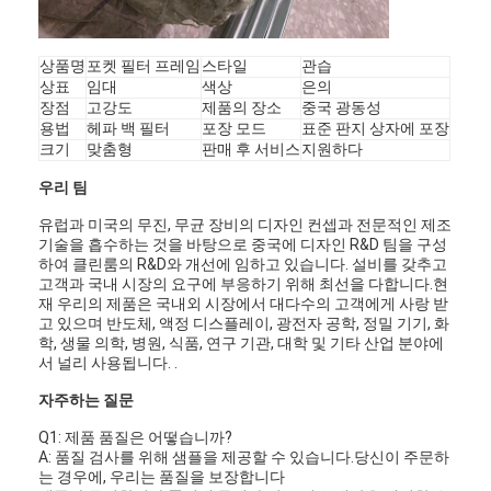
상품명
포켓 필터 ​​프레임
스타일
관습
상표
임대
색상
은의
장점
고강도
제품의 장소
중국 광동성
용법
헤파 백 필터
포장 모드
표준 판지 상자에 포장
크기
맞춤형
판매 후 서비스
지원하다
우리 팀
유럽과 미국의 무진, 무균 장비의 디자인 컨셉과 전문적인 제조
기술을 흡수하는 것을 바탕으로 중국에 디자인 R&D 팀을 구성
하여 클린룸의 R&D와 개선에 임하고 있습니다. 설비를 갖추고
고객과 국내 시장의 요구에 부응하기 위해 최선을 다합니다.현
재 우리의 제품은 국내외 시장에서 대다수의 고객에게 사랑 받
고 있으며 반도체, 액정 디스플레이, 광전자 공학, 정밀 기기, 화
학, 생물 의학, 병원, 식품, 연구 기관, 대학 및 기타 산업 분야에
서 널리 사용됩니다. .
집
자주하는 질문
제품
Q1: 제품 품질은 어떻습니까?
A: 품질 검사를 위해 샘플을 제공할 수 있습니다.당신이 주문하
비디오
는 경우에, 우리는 품질을 보장합니다