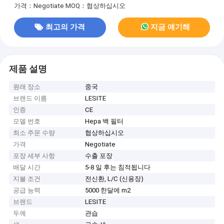
가격：Negotiate
MOQ：협상하십시오
최고의 가격
지금 얘기해
제품 설명
원래 장소
중국
브랜드 이름
LESITE
인증
CE
모델 번호
Hepa 백 필터
최소 주문 수량
협상하십시오
가격
Negotiate
포장 세부 사항
수출 포장
배달 시간
5-8 일 후는 침적됩니다
지불 조건
전신환, L/C (신용장)
공급 능력
5000 한달에 m2
브랜드
LESITE
두께
관습