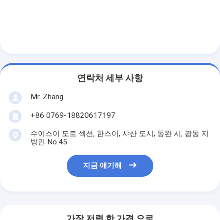
자동리벳기계
세미 자동리벳기계
프레임 용접공
에어콘 헤파필터
연락처 세부 사항
공기 정화기 여과기
Mr. Zhang
알루미늄 백 필터
+86 0769-18820617197
수이스이 도로 섹션, 한스이, 샤산 도시, 동완 시, 광동 지
먼지 주머니 여과기
방인 No.45
종이 접기 구부림 기계
지금 얘기해
초음파 바느질 기계
공기 필터 프레임 만드는 기계
가장 저렴 한 가격 으로