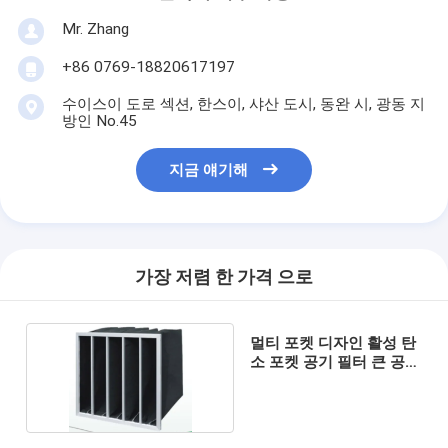
우리 에 관한 것
Mr. Zhang
공장 투어
+86 0769-18820617197
수이스이 도로 섹션, 한스이, 샤산 도시, 동완 시, 광동 지
품질 관리
방인 No.45
저희와 연락
지금 얘기해
뉴스
지금 얘기해
가장 저렴 한 가격 으로
공기 정화 필터 성형기
멀티 포켓 디자인 활성 탄
소 포켓 공기 필터 큰 공기
공기 정화 필터 제조기
흐름
포켓 필터 성형기