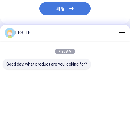
자동리벳기계
채팅
세미 자동리벳기계
프레임 용접공
LESITE
추천된 제품
에어콘 헤파필터
7:25 AM
공기 정화기 여과기
Good day, what product are you looking for?
알루미늄 백 필터
먼지 주머니 여과기
사용자 정의 공기 샤워
저전력 소비 팬 필터 유
단순 구조 Hepa
종이 접기 구부림 기계
낮은 소비, 에너지 절약
닛 (FFU) 바람 속도 조
러기 표면 전기 
및 편리한 유지 보수
절
사
초음파 바느질 기계
최고의 가격
최고의 가격
최고의 
공기 필터 프레임 만드는 기계