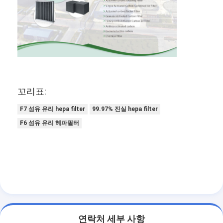
꼬리표:
F7 섬유 유리 hepa filter
99.97% 진실 hepa filter
F6 섬유 유리 헤파필터
집
제품
비디오
연락처 세부 사항