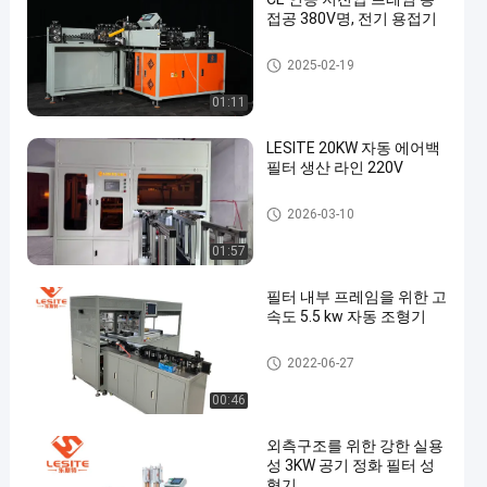
접공 380V명, 전기 용접기
프레임 용접공
2025-02-19
01:11
LESITE 20KW 자동 에어백
필터 생산 라인 220V
공기 정화 필터 성형기
2026-03-10
01:57
필터 내부 프레임을 위한 고
속도 5.5 kw 자동 조형기
공기 정화 필터 성형기
2022-06-27
00:46
외측구조를 위한 강한 실용
성 3KW 공기 정화 필터 성
형기